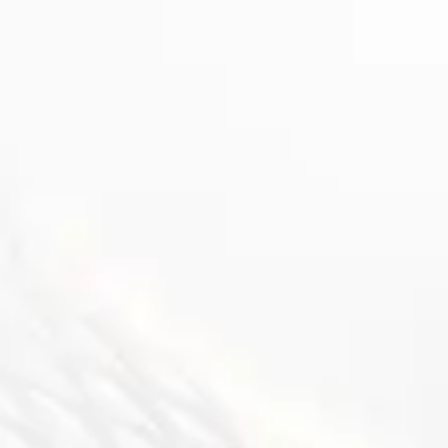
02:45
德国甲级联赛
BO2
09-27
09:00
英格兰超级联赛
BO1
提供
滚球
09-27