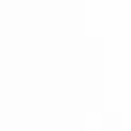
50000
80000
120000
200000
500000