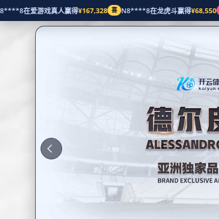
O
O
OD
OD体
致力于
体育、
OD体