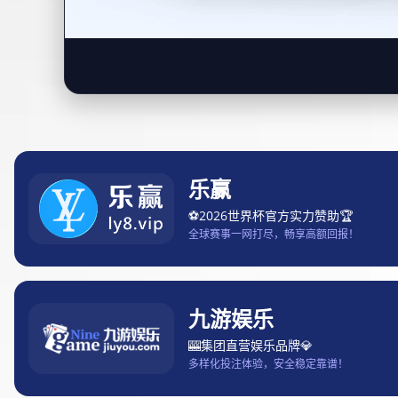
温馨提示：
OD全站APP
点击进入
添加以下专属经理联系方式
LetsTalk客服号：