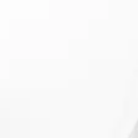
p
e
r
沃尔夫斯堡
+
128
都灵
+
350